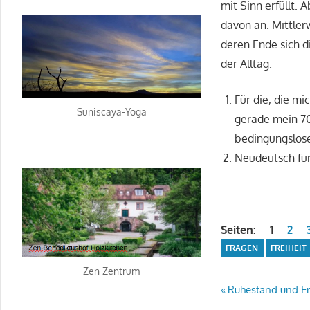
mit Sinn erfüllt.
davon an. Mittler
deren Ende sich d
der Alltag.
Für die, die m
Suniscaya-Yoga
gerade mein 70
bedingungslose
Neudeutsch fü
Seiten:
1
2
FRAGEN
FREIHEIT
Zen Zentrum
Beitragsn
Vorheriger
Ruhestand und E
Beitrag: