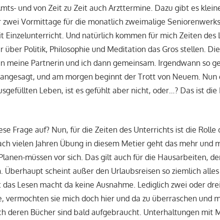
ts- und von Zeit zu Zeit auch Arzttermine. Dazu gibt es klein
 zwei Vormittage für die monatlich zweimalige Seniorenwerks
t Einzelunterricht. Und natürlich kommen für mich Zeiten des 
über Politik, Philosophie und Meditation das Gros stellen. Di
n meine Partnerin und ich dann gemeinsam. Irgendwann so g
 angesagt, und am morgen beginnt der Trott von Neuem. Nun g
gefüllten Leben, ist es gefühlt aber nicht, oder…? Das ist die 
 Frage auf? Nun, für die Zeiten des Unterrichts ist die Rolle
ach vielen Jahren Übung in diesem Metier geht das mehr und 
lanen-müssen vor sich. Das gilt auch für die Hausarbeiten, 
. Überhaupt scheint außer den Urlaubsreisen so ziemlich alles
t das Lesen macht da keine Ausnahme. Lediglich zwei oder drei
, vermochten sie mich doch hier und da zu überraschen und m
h deren Bücher sind bald aufgebraucht. Unterhaltungen mit 