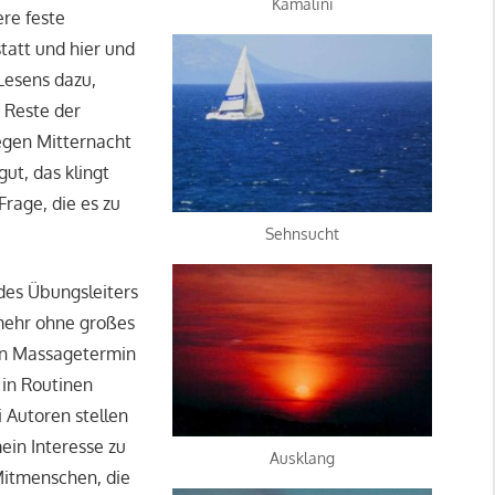
Kamalini
ere feste
tatt und hier und
Lesens dazu,
e Reste der
egen Mitternacht
ut, das klingt
Frage, die es zu
Sehnsucht
 des Übungsleiters
mehr ohne großes
den Massagetermin
 in Routinen
 Autoren stellen
ein Interesse zu
Ausklang
Mitmenschen, die