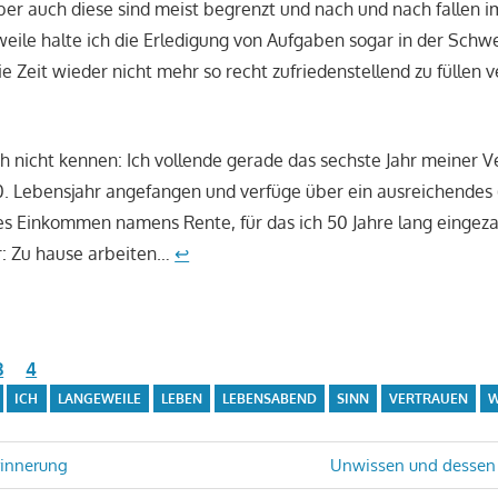
 Aber auch diese sind meist begrenzt und nach und nach fallen
weile halte ich die Erledigung von Aufgaben sogar in der Schw
ie Zeit wieder nicht mehr so recht zufriedenstellend zu füllen
ich nicht kennen: Ich vollende gerade das sechste Jahr meiner 
. Lebensjahr angefangen und verfüge über ein ausreichendes 
s Einkommen namens Rente, für das ich 50 Jahre lang eingez
r: Zu hause arbeiten…
↩
3
4
ICH
LANGEWEILE
LEBEN
LEBENSABEND
SINN
VERTRAUEN
W
avigation
Nächster
rinnerung
Unwissen und dessen 
Beitrag: