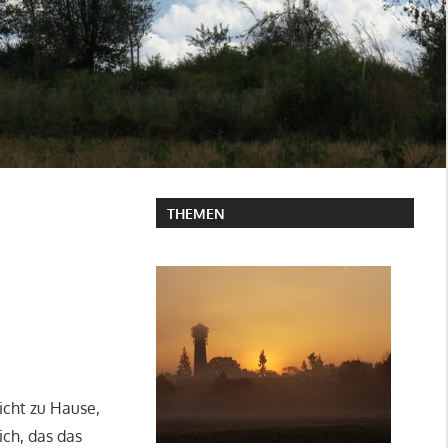
THEMEN
cht zu Hause,
ich, das das