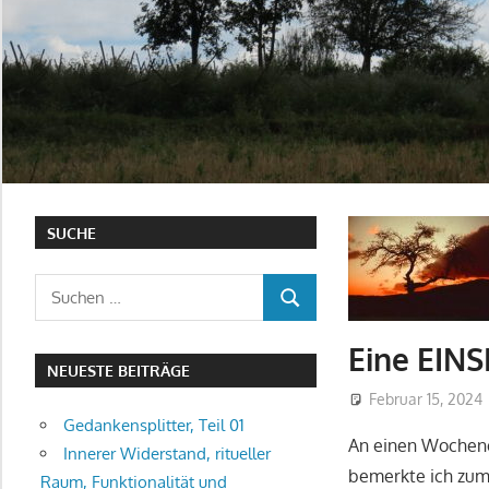
SUCHE
Suchen
SUCHEN
nach:
Eine EINS
NEUESTE BEITRÄGE
Februar 15, 2024
Gedankensplitter, Teil 01
An einen Wochene
Innerer Widerstand, ritueller
bemerkte ich zum 
Raum, Funktionalität und