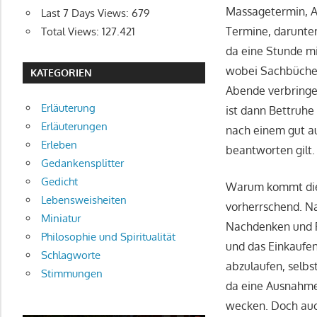
Massagetermin, Am
Last 7 Days Views:
679
Termine, darunter
Total Views:
127.421
da eine Stunde mi
wobei Sachbücher 
KATEGORIEN
Abende verbringe
Erläuterung
ist dann Bettruhe
Erläuterungen
nach einem gut aus
Erleben
beantworten gilt.
Gedankensplitter
Gedicht
Warum kommt diese
Lebensweisheiten
vorherrschend. N
Miniatur
Nachdenken und P
Philosophie und Spiritualität
und das Einkaufen
Schlagworte
abzulaufen, selbs
Stimmungen
da eine Ausnahme
wecken. Doch auc