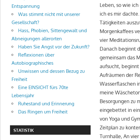
Leben, so wie ich
Entspannung
ich es mir dachte
Was stimmt nicht mit unserer
Gesellschaft?
Tätigkeiten ausz
Hass, Phobien, Sittengewalt und
Morgenkaffees ve
Abneigungen allerorten
vier Meditationsr
Haben Sie Angst vor der Zukunft?
Danach beginnt d
Reflexionen über
gemeinsam das Mi
Autobiographisches
aufsucht, beginnt
Unwissen und dessen Bezug zu
Aufräumen der Re
Freiheit
Wasserflaschen in
Eine EINSICHT fürs 70te
meine Wäschetonn
Lebensjahr
Besorgungen zu ma
Ruhestand und Erinnerung
eingebettet in ei
Das Ringen um Freiheit
von Yoga und Gymn
Zeitplan zu konte
STATISTIK
Turnhalle, An vie