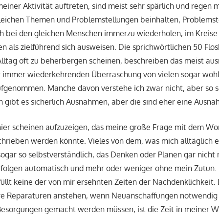
iner Aktivität auftreten, sind meist sehr spärlich und regen m
gleichen Themen und Problemstellungen beinhalten, Problemst
ch bei den gleichen Menschen immerzu wiederholen, im Kreise
n als zielführend sich ausweisen. Die sprichwörtlichen 50 Flos
lltag oft zu beherbergen scheinen, beschreiben das meist au
 immer wiederkehrenden Überraschung von vielen sogar woh
fgenommen. Manche davon verstehe ich zwar nicht, aber so s
un gibt es sicherlich Ausnahmen, aber die sind eher eine Ausna
hier scheinen aufzuzeigen, das meine große Frage mit dem Wo
hrieben werden könnte. Vieles von dem, was mich alltäglich err
ogar so selbstverständlich, das Denken oder Planen gar nicht
rfolgen automatisch und mehr oder weniger ohne mein Zutun. 
üllt keine der von mir ersehnten Zeiten der Nachdenklichkeit.
re Reparaturen anstehen, wenn Neuanschaffungen notwendig
esorgungen gemacht werden müssen, ist die Zeit in meiner 