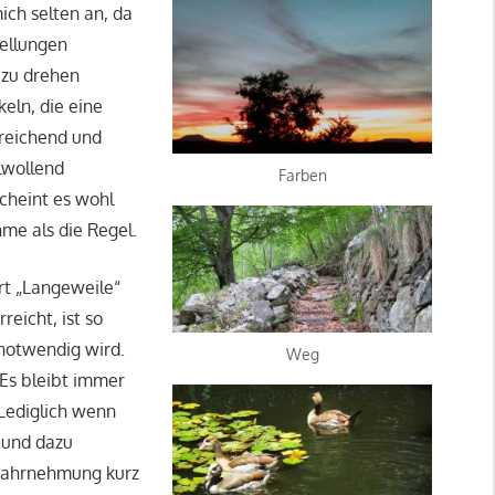
ich selten an, da
ellungen
 zu drehen
keln, die eine
sreichend und
lwollend
Farben
cheint es wohl
hme als die Regel.
rt „Langeweile“
eicht, ist so
 notwendig wird.
Weg
Es bleibt immer
 Lediglich wenn
 und dazu
Wahrnehmung kurz