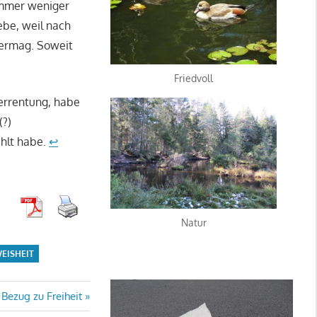
 immer weniger
ebe, weil nach
 vermag. Soweit
Friedvoll
Verrentung, habe
(?)
ahlt habe.
↩
Natur
EISHEIT
Bezug zu Freiheit