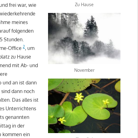
Zu Hause
und frei war, wie
 wiederkehrende
nahme meines
arauf folgenden
 5 Stunden.
2
ome-Office
, um
latz zu Hause
nnend mit Ab- und
November
eere
b und an ist dann
 sind dann noch
en. Das alles ist
es Unterrichtens
eits genannten
ttag in der
zu kommen ein