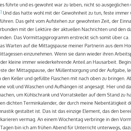
 es führte und es gewohnt war zu leben, nicht so ausgeglichen 
1
.
Und das hatte wohl mit der Gewohnheit zu tun, feste immer
uführen. Das geht vom Aufstehen zur gewohnten Zeit, der Ein
rbunden mit der Lektüre der aktuellen Nachrichten und den d
unden. Das Vormittagsprogramm erstreckt sich somit über ca.
as Warten auf die Mittagspause meiner Partnerin aus dem H
ttagessen einzunehmen. Wenn sie dann wieder ihren Arbeitsp
 der kleine immer wiederkehrende Anteil an Hausarbeit. Begi
ste der Mittagspause, der Müllentsorgung und der Aufgabe, l
 den Keller und gefüllte Flaschen mit nach oben zu bringen. A
e voll und Waschen und Aufhängen ist angesagt. Hier und da
chen, um Kühlschrank und Vorratskeller auf dem Stand zu halt
nen dichten Terminkalender, der durch meine Nebentätigkeit d
astik gestaltet ist. Das ist das einzige Element, das den ber
rkarieren vermag. An einem Wochentag verbringe in den Vormi
r Tagen bin ich am frühen Abend für Unterricht unterwegs, da