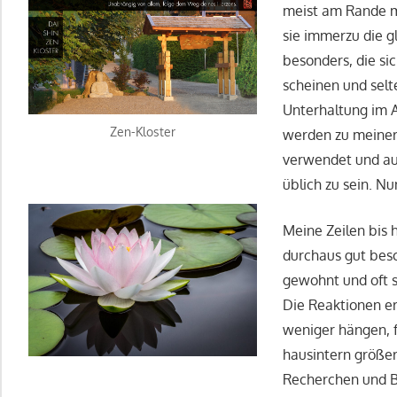
meist am Rande me
sie immerzu die 
besonders, die si
scheinen und selte
Unterhaltung im A
Zen-Kloster
werden zu meiner
verwendet und au
üblich zu sein. N
Meine Zeilen bis 
durchaus gut besc
gewohnt und oft s
Die Reaktionen e
weniger hängen, f
hausintern größe
Recherchen und B