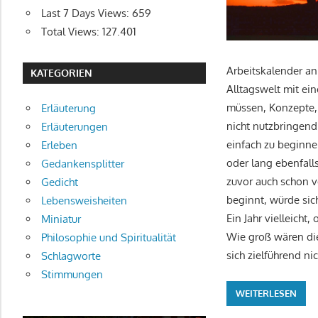
Last 7 Days Views:
659
Total Views:
127.401
Arbeitskalender an
KATEGORIEN
Alltagswelt mit e
müssen, Konzepte, 
Erläuterung
nicht nutzbringend
Erläuterungen
einfach zu beginne
Erleben
oder lang ebenfall
Gedankensplitter
zuvor auch schon 
Gedicht
beginnt, würde sic
Lebensweisheiten
Ein Jahr vielleich
Miniatur
Wie groß wären die
Philosophie und Spiritualität
sich zielführend n
Schlagworte
Stimmungen
WEITERLESEN