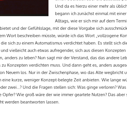
Und da es hierzu einer mehr als üblich
begann ich zunächst einmal mit eine
Alltags, wie er sich mir auf dem Term
bietet und der Gefühlslage, mit der diese Vorgabe sich ausschmüc
inem Wort beschreiben müsste, würde ich das Wort „vollzogene K
die sich zu einem Automatismus verdichtet haben. Es stellt sich di
 und vielleicht auch etwas aufregender, sich aus diesen Konzepten
n, anders zu leben? Nun sagt mir der Verstand, das das andere Leb
s zu Konzepten verdichten muss. Und dann geht es, anders ausge
von Neuem los. Nur in der Zwischenphase, wo das Alte wegbricht 
h eine kurze, weniger Konzept-belegte Zeit anbieten. Wie lange w
t, oder zwei…? Und die Fragen stellen sich: Was ginge verloren? 
 Opfer? Wie groß wäre der wie immer geartete Nutzen? Das aber s
icht werden beantworten lassen.