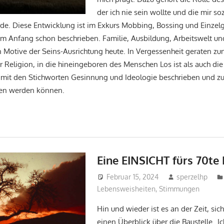
der ich nie sein wollte und die mir s
e. Diese Entwicklung ist im Exkurs Mobbing, Bossing und Einze
m Anfang schon beschrieben. Familie, Ausbildung, Arbeitswelt un
 Motive der Seins-Ausrichtung heute. In Vergessenheit geraten z
 Religion, in die hineingeboren des Menschen Los ist als auch die 
e mit den Stichworten Gesinnung und Ideologie beschrieben und
esen werden können.
Eine EINSICHT fürs 70te
Februar 15, 2024
sperzelhp
Lebensweisheiten
,
Stimmungen
Hin und wieder ist es an der Zeit, sic
einen Überblick über die Baustelle „Ic