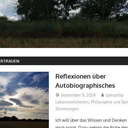
ERTRAUEN
Reflexionen über
Autobiographisches
September 11, 2024
sperzelhp
Lebensweisheiten
,
Philosophie und Spir
Stimmungen
Ich will über das Wissen und Denken 
mich prägt. Dazu gehört die Rolle des