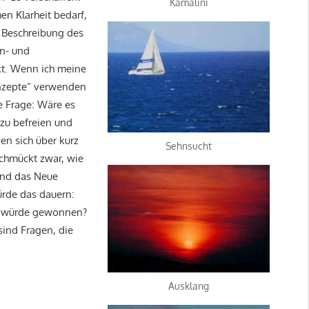
Kamalini
en Klarheit bedarf,
r Beschreibung des
in- und
kt. Wenn ich meine
onzepte“ verwenden
e Frage: Wäre es
 zu befreien und
en sich über kurz
Sehnsucht
schmückt zwar, wie
und das Neue
ürde das dauern:
Was würde gewonnen?
ind Fragen, die
Ausklang