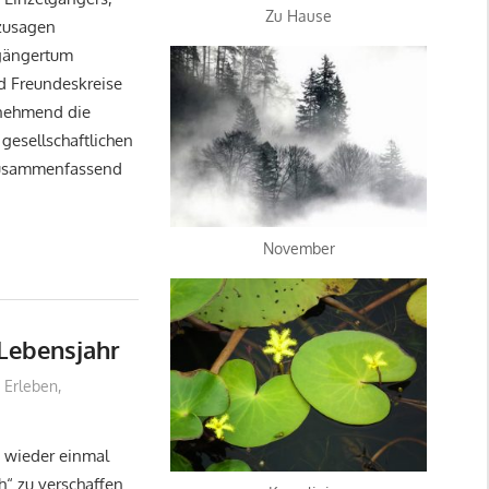
Zu Hause
ozusagen
lgängertum
d Freundeskreise
unehmend die
gesellschaftlichen
 zusammenfassend
November
 Lebensjahr
Erleben
,
h wieder einmal
h“ zu verschaffen.