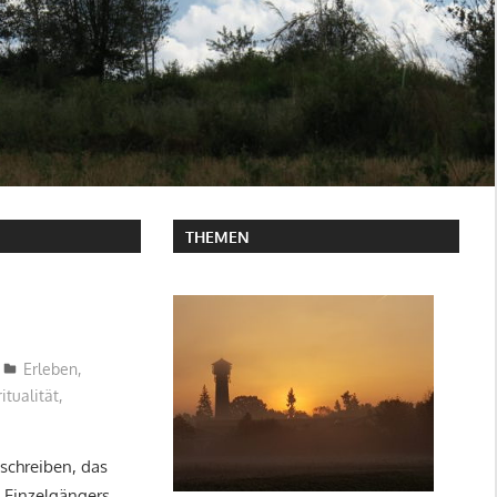
THEMEN
Erleben
,
itualität
,
schreiben, das
 Einzelgängers,