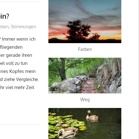
in?
leben
,
Stimmungen
? Immer wenn ich
 fliegenden
Farben
er gerade ihren
l voll zu tun
eines Kopfes mein
d ziehe Vergleiche.
r viel mehr Zeit
Weg