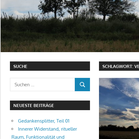
SUCHE
SCHLAGWORT:
V
Suchen
SUCHEN
nach:
NEUESTE BEITRÄGE
Gedankensplitter, Teil 01
Innerer Widerstand, ritueller
Raum, Funktionalität und