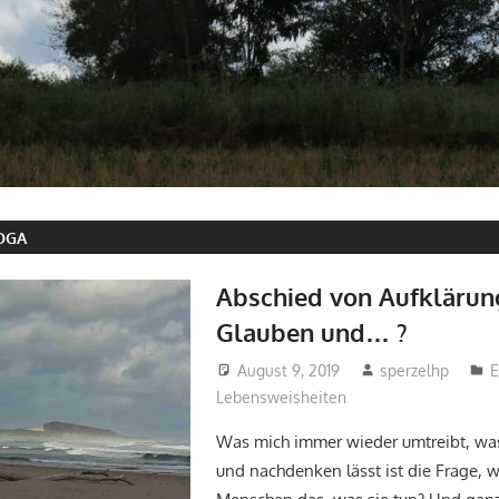
OGA
Abschied von Aufklärun
Glauben und… ?
August 9, 2019
sperzelhp
E
Lebensweisheiten
Was mich immer wieder umtreibt, wa
und nachdenken lässt ist die Frage, 