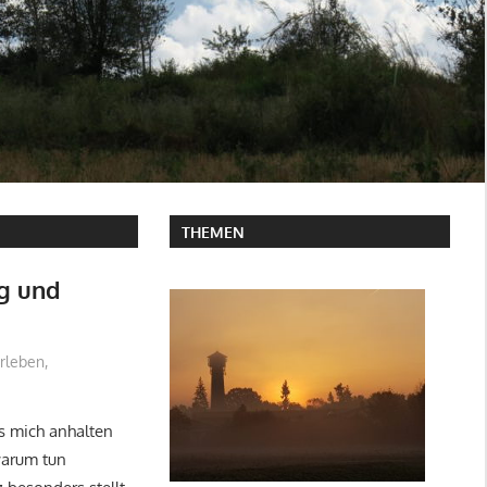
THEMEN
g und
rleben
,
s mich anhalten
warum tun