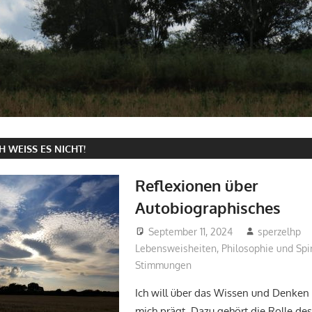
H WEISS ES NICHT!
Reflexionen über
Autobiographisches
September 11, 2024
sperzelhp
Lebensweisheiten
,
Philosophie und Spir
Stimmungen
Ich will über das Wissen und Denken 
mich prägt. Dazu gehört die Rolle des