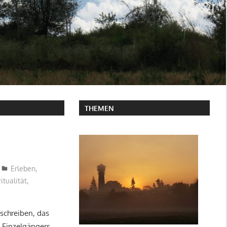
THEMEN
Erleben
,
itualität
,
schreiben, das
 Einzelgängers,