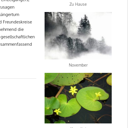
Zu Hause
ozusagen
lgängertum
d Freundeskreise
unehmend die
gesellschaftlichen
 zusammenfassend
November