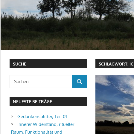
SUCHE
SCHLAGWORT:
IC
Suchen
SUCHEN
nach:
NEUESTE BEITRÄGE
Gedankensplitter, Teil 01
Innerer Widerstand, ritueller
Raum, Funktionalität und